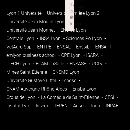
Lyon 1 Université
Université Lumière Lyon 2
Université Jean Moulin Lyon 3
Université Jean Monnet
ENS de Lyon
Centrale Lyon
INSA Lyon
Sciences Po Lyon
VetAgro Sup
ENTPE
ENSAL
Enssib
ENSATT
emlyon business school
CPE Lyon
ISARA
ITECH Lyon
ECAM LaSalle
ENSASE
UCLy
Mines Saint-Étienne
CNSMD Lyon
Université Gustave Eiffel
Esadse
CNAM Auvergne-Rhône-Alpes
Ensba Lyon
Crous de Lyon
La Comédie de Saint-Étienne
CESI
Institut Lyfe
Inserm
IFPEN
Anses
Inria
INRAE