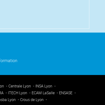
)
e fenêtre)
(ouverture dans une nouvelle fenêtre)
nformation
yon
Centrale Lyon
INSA Lyon
ARA
ITECH Lyon
ECAM LaSalle
ENSASE
nsba Lyon
Crous de Lyon