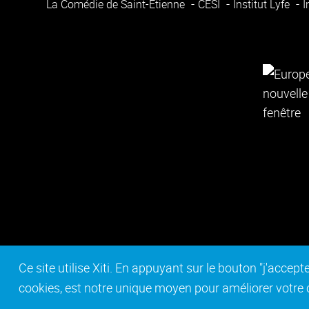
La Comédie de Saint-Étienne
CESI
Institut Lyfe
I
Ce site utilise Xiti. En appuyant sur le bouton "j'acc
cookies, est notre unique moyen pour améliorer votre co
Contact
Mentions légales
Act