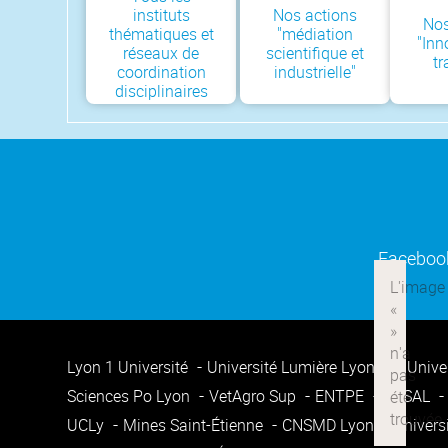
instituts
Nos actions
Nos
thématiques et
"médiation
"Inn
réseaux de
scientifique et
tr
coordination
industrielle"
disciplinaires
Faceboo
Lyon 1 Université
Université Lumière Lyon 2
Unive
Sciences Po Lyon
VetAgro Sup
ENTPE
ENSAL
UCLy
Mines Saint-Étienne
CNSMD Lyon
Univers