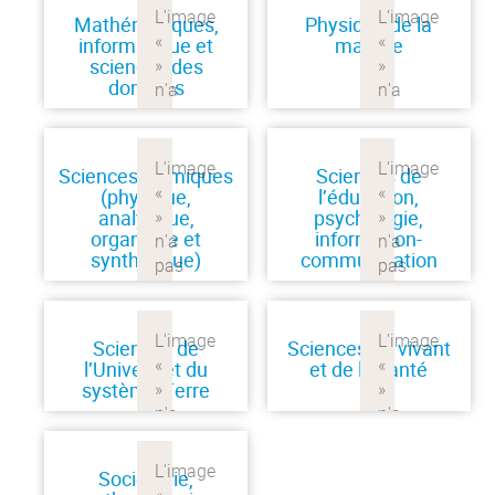
Mathématiques,
Physique de la
informatique et
matière
sciences des
données
Sciences chimiques
Sciences de
(physique,
l’éducation,
analytique,
psychologie,
organique et
information-
synthétique)
communication
Sciences de
Sciences du vivant
l’Univers et du
et de la santé
système Terre
Sociologie,