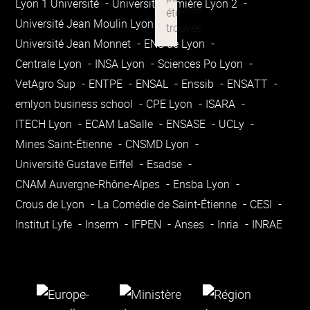
Lyon 1 Université
Université Lumière Lyon 2
Université Jean Moulin Lyon 3
Université Jean Monnet
ENS de Lyon
Centrale Lyon
INSA Lyon
Sciences Po Lyon
VetAgro Sup
ENTPE
ENSAL
Enssib
ENSATT
emlyon business school
CPE Lyon
ISARA
ITECH Lyon
ECAM LaSalle
ENSASE
UCLy
Mines Saint-Étienne
CNSMD Lyon
Université Gustave Eiffel
Esadse
CNAM Auvergne-Rhône-Alpes
Ensba Lyon
Crous de Lyon
La Comédie de Saint-Étienne
CESI
Institut Lyfe
Inserm
IFPEN
Anses
Inria
INRAE