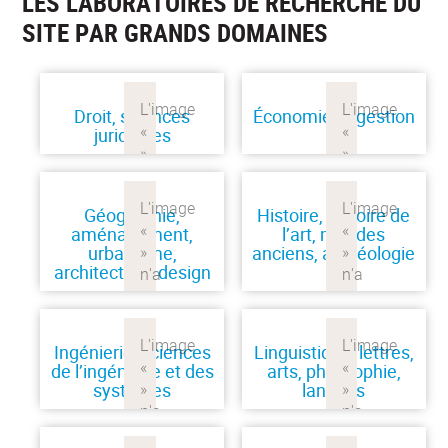
LES LABORATOIRES DE RECHERCHE DU
SITE PAR GRANDS DOMAINES
Droit, sciences
Économie et gestion
juridiques
Géographie,
Histoire, histoire de
aménagement,
l’art, mondes
urbanisme,
anciens, archéologie
architecture, design
Ingénierie, sciences
Linguistique, lettres,
de l’ingénierie et des
arts, philosophie,
systèmes
langues