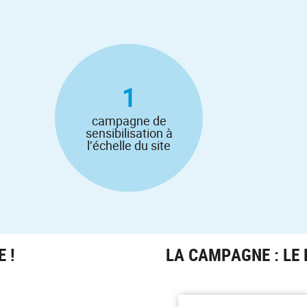
1
campagne de
sensibilisation à
l’échelle du site
 !
LA CAMPAGNE : LE 