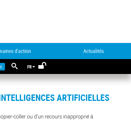
aines d'action
Actualités
RECHERCHE
e
FR
INTELLIGENCES ARTIFICIELLES
opier-coller ou d’un recours inapproprié à