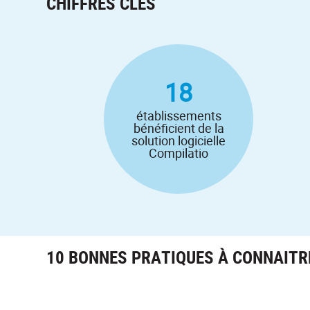
CHIFFRES CLÉS
18
établissements
bénéficient de la
solution logicielle
Compilatio
10 BONNES PRATIQUES À CONNAITRE