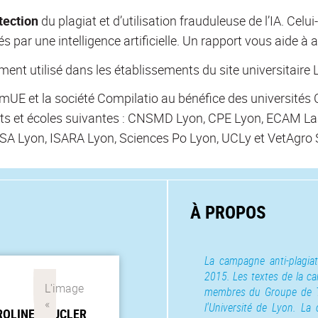
tection
du plagiat et d’utilisation frauduleuse de l’IA. Ce
s par une intelligence artificielle. Un rapport vous aide à 
gement utilisé dans les établissements du site universitaire
mUE et la société Compilatio au bénéfice des universités
s et écoles suivantes : CNSMD Lyon, CPE Lyon, ECAM LaSa
SA Lyon, ISARA Lyon, Sciences Po Lyon, UCLy et VetAgro 
À PROPOS
La campagne anti-plagia
2015. Les textes de la c
membres du Groupe de Tr
l'Université de Lyon. La
ROLINE
MAUCLER