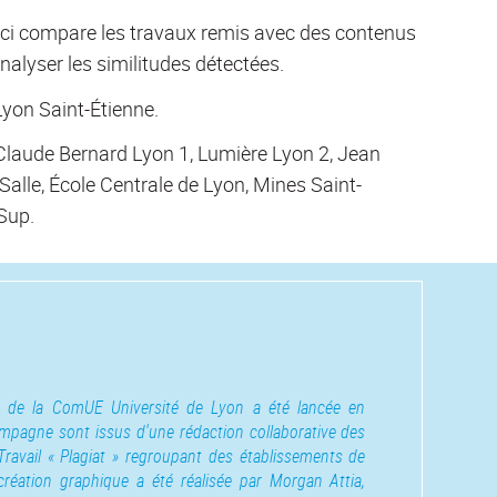
lui-ci compare les travaux remis avec des contenus
analyser les similitudes détectées.
 Lyon Saint-Étienne.
 Claude Bernard Lyon 1, Lumière Lyon 2, Jean
lle, École Centrale de Lyon, Mines Saint-
Sup.
t de la ComUE Université de Lyon a été lancée en
ampagne sont issus d'une rédaction collaborative des
avail « Plagiat » regroupant des établissements de
 création graphique a été réalisée par Morgan Attia,