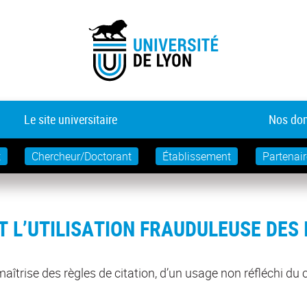
Le site universitaire
Nos dom
t
Chercheur/Doctorant
Établissement
Partenair
T L’UTILISATION FRAUDULEUSE DES 
îtrise des règles de citation, d’un usage non réfléchi du c