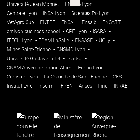
Université Jean Monnet
ENS de Lyon
Centrale Lyon
INSA Lyon
Sciences Po Lyon
VetAgro Sup
ENTPE
ENSAL
Enssib
ENSATT
emlyon business school
CPE Lyon
ISARA
ITECH Lyon
ECAM LaSalle
ENSASE
UCLy
Mines Saint-Étienne
CNSMD Lyon
Université Gustave Eiffel
Esadse
CNAM Auvergne-Rhône-Alpes
Ensba Lyon
Crous de Lyon
La Comédie de Saint-Étienne
CESI
Institut Lyfe
Inserm
IFPEN
Anses
Inria
INRAE