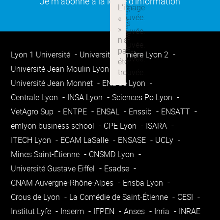
(ouverture dans une nouvelle
Je m'abonne à la lettre d'information
Lyon 1 Université
Université Lumière Lyon 2
Université Jean Moulin Lyon 3
Université Jean Monnet
ENS de Lyon
Centrale Lyon
INSA Lyon
Sciences Po Lyon
VetAgro Sup
ENTPE
ENSAL
Enssib
ENSATT
emlyon business school
CPE Lyon
ISARA
ITECH Lyon
ECAM LaSalle
ENSASE
UCLy
Mines Saint-Étienne
CNSMD Lyon
Université Gustave Eiffel
Esadse
CNAM Auvergne-Rhône-Alpes
Ensba Lyon
Crous de Lyon
La Comédie de Saint-Étienne
CESI
Institut Lyfe
Inserm
IFPEN
Anses
Inria
INRAE