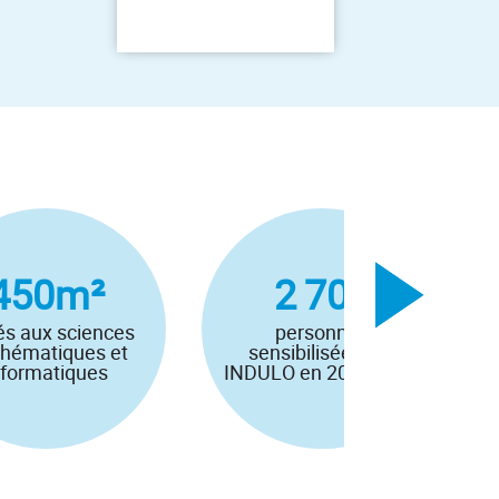
450m²
2 700
és aux sciences
personnes
hématiques et
sensibilisées par
nformatiques
INDULO en 2024-2025