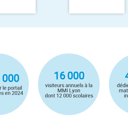
16 000
 000
visiteurs annuels à la
dédi
r le portail
MMI Lyon
mat
es en 2024
dont 12 000 scolaires
i