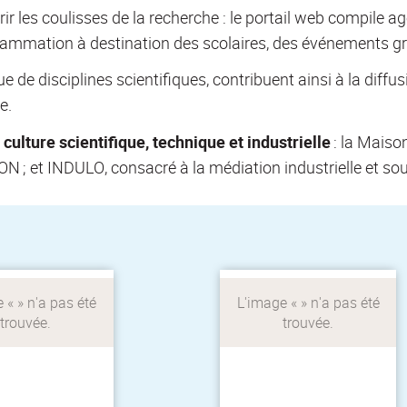
r les coulisses de la recherche : le portail web compile a
mmation à destination des scolaires, des événements gra
 de disciplines scientifiques, contribuent ainsi à la diffu
e.
tre de médiation
Une expérience
ressources pour
 culture scientifique, technique et industrielle
: la Maiso
immersive pour
re connaître,
découvrir l’industrie et
dre et aimer les
ON ; et INDULO, consacré à la médiation industrielle et so
ses métiers à travers la
sciences
simulation d’une
ématiques et
entreprise industrielle.
formatiques
MMI Lyon
INDULO