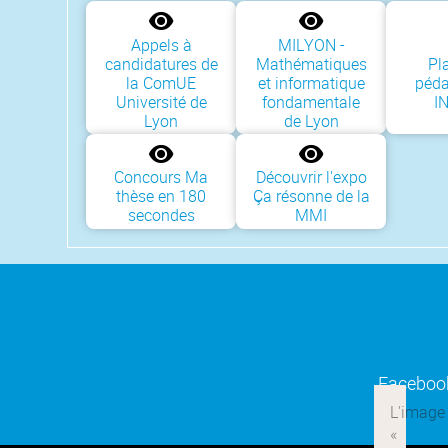
Appels à
MILYON -
candidatures de
Mathématiques
Pl
la ComUE
et informatique
péd
Université de
fondamentale
I
Lyon
de Lyon
Concours Ma
Découvrir l'expo
thèse en 180
Ça résonne de la
secondes
MMI
Faceboo