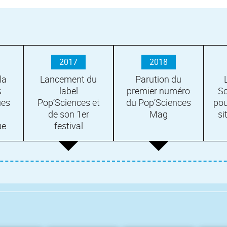
2017
2018
la
Lancement du
Parution du
L
s
label
premier numéro
Sc
ues
Pop’Sciences et
du Pop’Sciences
pou
de son 1er
Mag
si
ue
festival