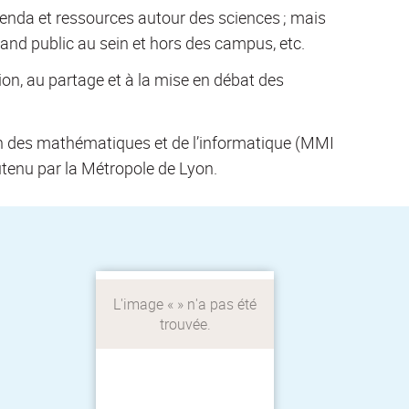
genda et ressources autour des sciences ; mais
nd public au sein et hors des campus, etc.
sion, au partage et à la mise en débat des
Des rencontres entre
n des mathématiques et de l’informatique (MMI
journalistes et
chercheurs du territoire
utenu par la Métropole de Lyon.
pour contribuer à une
meilleure collaboration
des deux professions
Rencontres chercheurs-
journalistes