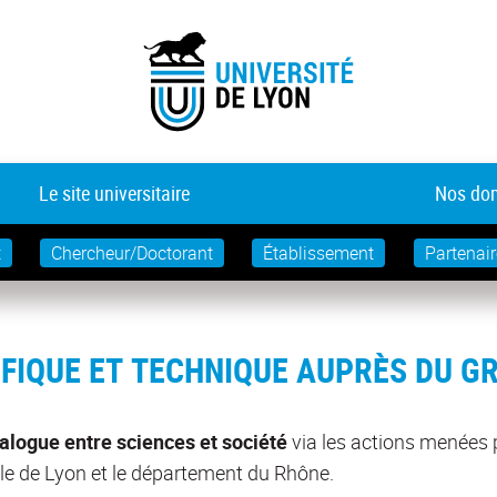
Le site universitaire
Nos dom
t
Chercheur/Doctorant
Établissement
Partenair
IFIQUE ET TECHNIQUE AUPRÈS DU G
ialogue entre sciences et société
via les actions menées p
ole de Lyon et le département du Rhône.