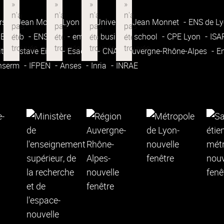
rsité Jean Moulin Lyon 3
Université Jean Monnet
ENS de L
Enssib
ENSATT
emlyon business school
CPE Lyon
IS
ité Gustave Eiffel
Esadse
CNAM Auvergne-Rhône-Alpes
E
nserm
IFPEN
Anses
Inria
INRAE