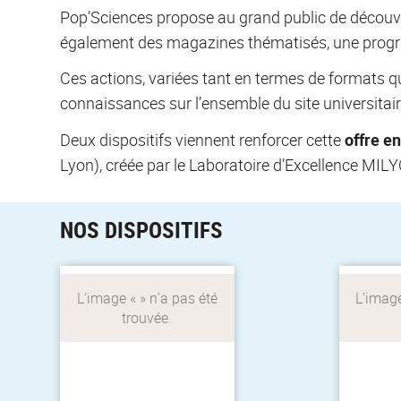
Pop’Sciences propose au grand public de découvri
également des magazines thématisés, une progra
Ces actions, variées tant en termes de formats que
connaissances sur l’ensemble du site universitair
Le cen
Un portail pour la
et de 
Deux dispositifs viennent renforcer cette
offre en
diffusion des savoirs et
fai
tous les événements de
compren
Lyon), créée par le Laboratoire d’Excellence MILY
culture scientifique à
Lyon et à Saint-Étienne
math
in
NOS DISPOSITIFS
Pop'Sciences