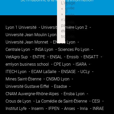
Lyon 1 Université
Université Lumière Lyon 2
Université Jean Moulin Lyon 3
Université Jean Monnet
ENS de Lyon
Centrale Lyon
INSA Lyon
Sciences Po Lyon
VetAgro Sup
ENTPE
ENSAL
Enssib
ENSATT
emlyon business school
CPE Lyon
ISARA
ITECH Lyon
ECAM LaSalle
ENSASE
UCLy
Mines Saint-Étienne
CNSMD Lyon
Université Gustave Eiffel
Esadse
CNAM Auvergne-Rhône-Alpes
Ensba Lyon
Crous de Lyon
La Comédie de Saint-Étienne
CESI
Institut Lyfe
Inserm
IFPEN
Anses
Inria
INRAE