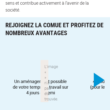
sens et contribue activement à l’avenir de la
société.
REJOIGNEZ LA COMUE ET PROFITEZ DE
NOMBREUX AVANTAGES
Un aménagement possible
47 jours
de votre temps de travail sur
(pour les 
4 jours et demi