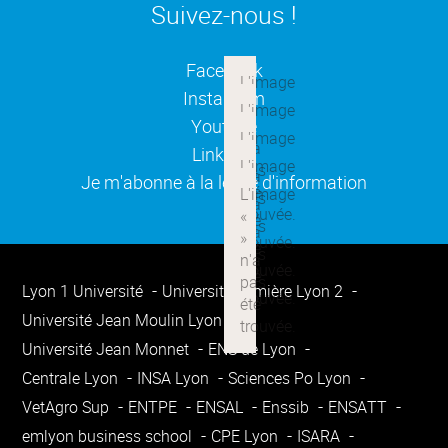
Suivez-nous !
(ouverture dans une nouvelle
Facebook
(ouverture dans une nouvelle
Instagram
(ouverture dans une nouvelle
Youtube
(ouverture dans une nouvelle
Linkedin
(ouverture dans une nouvelle
Je m'abonne à la lettre d'information
Lyon 1 Université
Université Lumière Lyon 2
Université Jean Moulin Lyon 3
Université Jean Monnet
ENS de Lyon
Centrale Lyon
INSA Lyon
Sciences Po Lyon
VetAgro Sup
ENTPE
ENSAL
Enssib
ENSATT
emlyon business school
CPE Lyon
ISARA