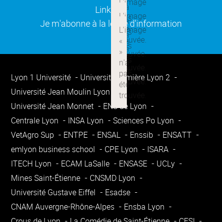
(ouverture dans une nouvelle
Linkedin
(ouverture dans une nouvelle
Je m'abonne à la lettre d'information
Lyon 1 Université
Université Lumière Lyon 2
Université Jean Moulin Lyon 3
Université Jean Monnet
ENS de Lyon
Centrale Lyon
INSA Lyon
Sciences Po Lyon
VetAgro Sup
ENTPE
ENSAL
Enssib
ENSATT
emlyon business school
CPE Lyon
ISARA
ITECH Lyon
ECAM LaSalle
ENSASE
UCLy
Mines Saint-Étienne
CNSMD Lyon
Université Gustave Eiffel
Esadse
CNAM Auvergne-Rhône-Alpes
Ensba Lyon
Crous de Lyon
La Comédie de Saint-Étienne
CESI