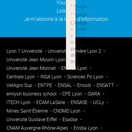
(ouverture dans une nouvelle
Youtube
(ouverture dans une nouvelle
Linkedin
(ouverture dans une nouvelle
Je m'abonne à la lettre d'information
Lyon 1 Université
Université Lumière Lyon 2
Université Jean Moulin Lyon 3
Université Jean Monnet
ENS de Lyon
Centrale Lyon
INSA Lyon
Sciences Po Lyon
VetAgro Sup
ENTPE
ENSAL
Enssib
ENSATT
emlyon business school
CPE Lyon
ISARA
ITECH Lyon
ECAM LaSalle
ENSASE
UCLy
Mines Saint-Étienne
CNSMD Lyon
Université Gustave Eiffel
Esadse
CNAM Auvergne-Rhône-Alpes
Ensba Lyon