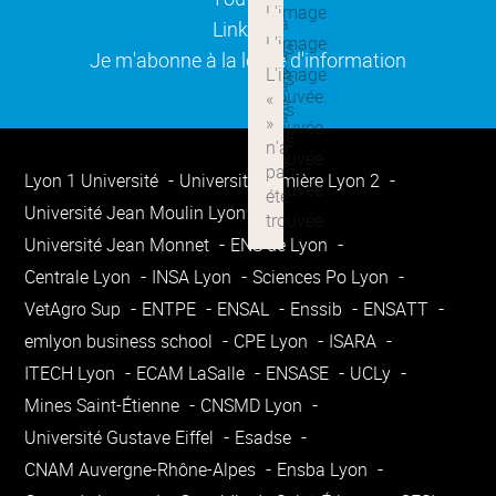
(ouverture dans une nouvelle
Linkedin
(ouverture dans une nouvelle
Je m'abonne à la lettre d'information
Lyon 1 Université
Université Lumière Lyon 2
Université Jean Moulin Lyon 3
Université Jean Monnet
ENS de Lyon
Centrale Lyon
INSA Lyon
Sciences Po Lyon
VetAgro Sup
ENTPE
ENSAL
Enssib
ENSATT
emlyon business school
CPE Lyon
ISARA
ITECH Lyon
ECAM LaSalle
ENSASE
UCLy
Mines Saint-Étienne
CNSMD Lyon
Université Gustave Eiffel
Esadse
CNAM Auvergne-Rhône-Alpes
Ensba Lyon