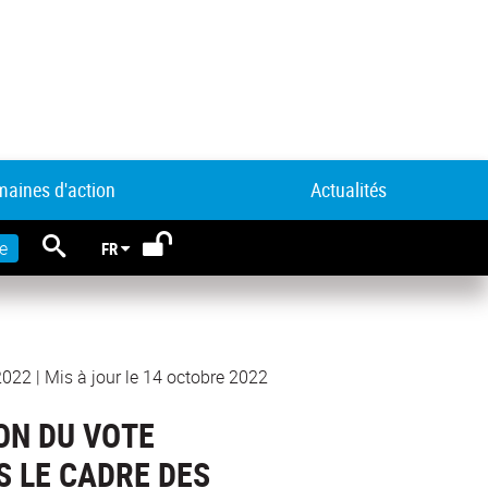
aines d'action
Actualités
RECHERCHE
e
FR
 2022
|
Mis à jour le 14 octobre 2022
ON DU VOTE
S LE CADRE DES