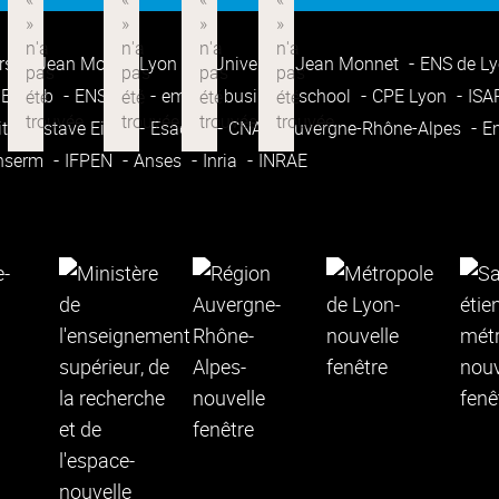
rsité Jean Moulin Lyon 3
Université Jean Monnet
ENS de L
Enssib
ENSATT
emlyon business school
CPE Lyon
IS
ité Gustave Eiffel
Esadse
CNAM Auvergne-Rhône-Alpes
E
nserm
IFPEN
Anses
Inria
INRAE