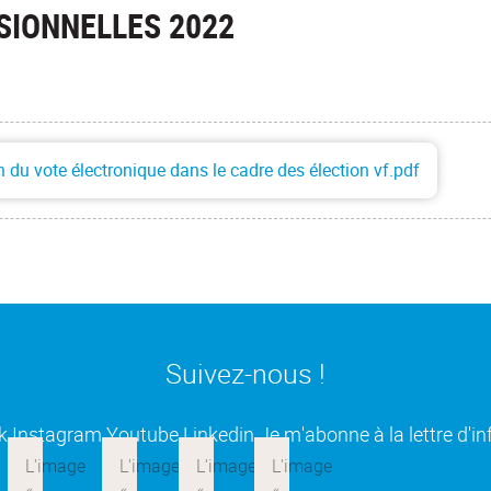
SIONNELLES 2022
n du vote électronique dans le cadre des élection vf.pdf
Suivez-nous !
(ouverture dans une nouvelle fenêtre)
(ouverture dans une nouvelle fenêtre)
(ouverture dans une nouvelle fenêtre
(ouverture dans une nouvell
k
Instagram
Youtube
Linkedin
Je m'abonne à la lettre d'i