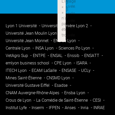
Lyon 1 Université
Université Lumière Lyon 2
Université Jean Moulin Lyon 3
Université Jean Monnet
ENS de Lyon
Centrale Lyon
INSA Lyon
Sciences Po Lyon
VetAgro Sup
ENTPE
ENSAL
Enssib
ENSATT
emlyon business school
CPE Lyon
ISARA
ITECH Lyon
ECAM LaSalle
ENSASE
UCLy
Mines Saint-Étienne
CNSMD Lyon
Université Gustave Eiffel
Esadse
CNAM Auvergne-Rhône-Alpes
Ensba Lyon
Crous de Lyon
La Comédie de Saint-Étienne
CESI
Institut Lyfe
Inserm
IFPEN
Anses
Inria
INRAE