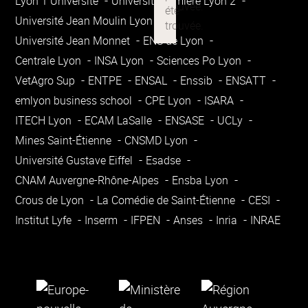
Lyon 1 Université
Université Lumière Lyon 2
Université Jean Moulin Lyon 3
Université Jean Monnet
ENS de Lyon
Centrale Lyon
INSA Lyon
Sciences Po Lyon
VetAgro Sup
ENTPE
ENSAL
Enssib
ENSATT
emlyon business school
CPE Lyon
ISARA
ITECH Lyon
ECAM LaSalle
ENSASE
UCLy
Mines Saint-Étienne
CNSMD Lyon
Université Gustave Eiffel
Esadse
CNAM Auvergne-Rhône-Alpes
Ensba Lyon
Crous de Lyon
La Comédie de Saint-Étienne
CESI
Institut Lyfe
Inserm
IFPEN
Anses
Inria
INRAE