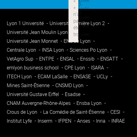
Lyon 1 Université
Université Lumière Lyon 2
Université Jean Moulin Lyon 3
Université Jean Monnet
ENS de Lyon
Centrale Lyon
INSA Lyon
Sciences Po Lyon
VetAgro Sup
ENTPE
ENSAL
Enssib
ENSATT
emlyon business school
CPE Lyon
ISARA
ITECH Lyon
ECAM LaSalle
ENSASE
UCLy
Mines Saint-Étienne
CNSMD Lyon
Université Gustave Eiffel
Esadse
CNAM Auvergne-Rhône-Alpes
Ensba Lyon
Crous de Lyon
La Comédie de Saint-Étienne
CESI
Institut Lyfe
Inserm
IFPEN
Anses
Inria
INRAE