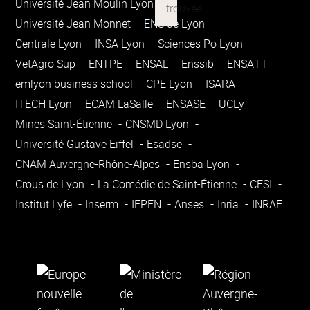
Université Jean Moulin Lyon 3
Université Jean Monnet
ENS de Lyon
Centrale Lyon
INSA Lyon
Sciences Po Lyon
VetAgro Sup
ENTPE
ENSAL
Enssib
ENSATT
emlyon business school
CPE Lyon
ISARA
ITECH Lyon
ECAM LaSalle
ENSASE
UCLy
Mines Saint-Étienne
CNSMD Lyon
Université Gustave Eiffel
Esadse
CNAM Auvergne-Rhône-Alpes
Ensba Lyon
Crous de Lyon
La Comédie de Saint-Étienne
CESI
Institut Lyfe
Inserm
IFPEN
Anses
Inria
INRAE