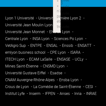
Lyon 1 Université
Université Lumière Lyon 2
Université Jean Moulin Lyon 3
Université Jean Monnet
ENS de Lyon
Centrale Lyon
INSA Lyon
Sciences Po Lyon
VetAgro Sup
ENTPE
ENSAL
Enssib
ENSATT
emlyon business school
CPE Lyon
ISARA
ITECH Lyon
ECAM LaSalle
ENSASE
UCLy
Mines Saint-Étienne
CNSMD Lyon
Université Gustave Eiffel
Esadse
CNAM Auvergne-Rhône-Alpes
Ensba Lyon
Crous de Lyon
La Comédie de Saint-Étienne
CESI
Institut Lyfe
Inserm
IFPEN
Anses
Inria
INRAE