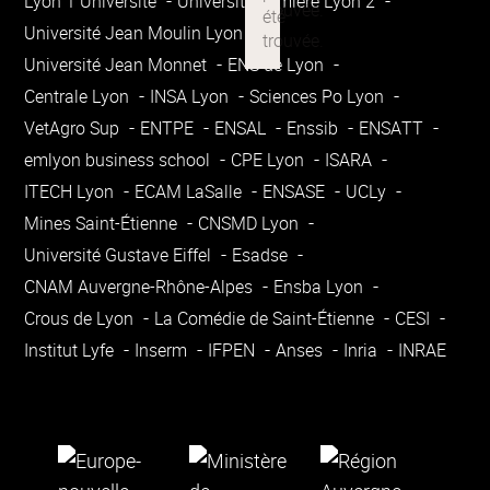
Lyon 1 Université
Université Lumière Lyon 2
Université Jean Moulin Lyon 3
Université Jean Monnet
ENS de Lyon
Centrale Lyon
INSA Lyon
Sciences Po Lyon
VetAgro Sup
ENTPE
ENSAL
Enssib
ENSATT
emlyon business school
CPE Lyon
ISARA
ITECH Lyon
ECAM LaSalle
ENSASE
UCLy
Mines Saint-Étienne
CNSMD Lyon
Université Gustave Eiffel
Esadse
CNAM Auvergne-Rhône-Alpes
Ensba Lyon
Crous de Lyon
La Comédie de Saint-Étienne
CESI
Institut Lyfe
Inserm
IFPEN
Anses
Inria
INRAE