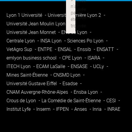
Lyon 1 Université
Université Lumière Lyon 2
Université Jean Moulin Lyon 3
Université Jean Monnet
ENS de Lyon
Centrale Lyon
INSA Lyon
Sciences Po Lyon
VetAgro Sup
ENTPE
ENSAL
Enssib
ENSATT
emlyon business school
CPE Lyon
ISARA
ITECH Lyon
ECAM LaSalle
ENSASE
UCLy
Mines Saint-Étienne
CNSMD Lyon
Université Gustave Eiffel
Esadse
CNAM Auvergne-Rhône-Alpes
Ensba Lyon
Crous de Lyon
La Comédie de Saint-Étienne
CESI
Institut Lyfe
Inserm
IFPEN
Anses
Inria
INRAE