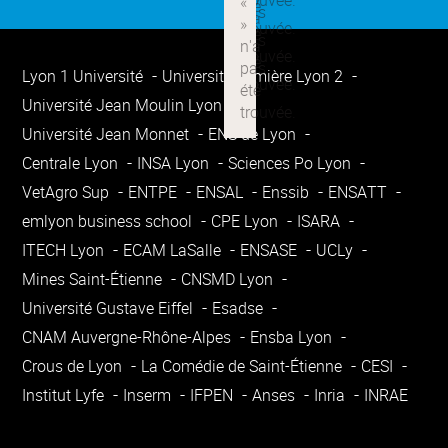
Lyon 1 Université
Université Lumière Lyon 2
Université Jean Moulin Lyon 3
Université Jean Monnet
ENS de Lyon
Centrale Lyon
INSA Lyon
Sciences Po Lyon
VetAgro Sup
ENTPE
ENSAL
Enssib
ENSATT
emlyon business school
CPE Lyon
ISARA
ITECH Lyon
ECAM LaSalle
ENSASE
UCLy
Mines Saint-Étienne
CNSMD Lyon
Université Gustave Eiffel
Esadse
CNAM Auvergne-Rhône-Alpes
Ensba Lyon
Crous de Lyon
La Comédie de Saint-Étienne
CESI
Institut Lyfe
Inserm
IFPEN
Anses
Inria
INRAE