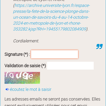
(
https://archive.universite-lyon.fr/espace-
presse/la-fete-de-la-science-plonge-dans-
un-ocean-de-savoirs-du-4-au-14-octobre-
2024-en-metropole-de-lyon-et-rhone-
353282.kjsp?RH=19455179802084909
).
Cordialement.
Signature (*) :
Validation de saisie (*)
écoutez le mot à saisir
Les adresses emails ne seront pas conservées. Elles
seront exclusivement utilisées pour cet envoi.