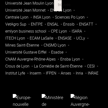
Université Jean Moulin Lyon 3
Université Jean Monnet
ENS de Lyon
Centrale Lyon
INSA Lyon
Sciences Po Lyon
VetAgro Sup
ENTPE
ENSAL
Enssib
ENSATT
emlyon business school
CPE Lyon
ISARA
ITECH Lyon
ECAM LaSalle
ENSASE
UCLy
Mines Saint-Étienne
CNSMD Lyon
Université Gustave Eiffel
Esadse
CNAM Auvergne-Rhône-Alpes
Ensba Lyon
Crous de Lyon
La Comédie de Saint-Étienne
CESI
Institut Lyfe
Inserm
IFPEN
Anses
Inria
INRAE