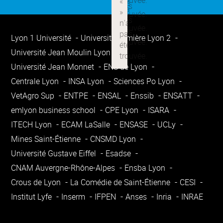
Lyon 1 Université
Université Lumière Lyon 2
Université Jean Moulin Lyon 3
Université Jean Monnet
ENS de Lyon
Centrale Lyon
INSA Lyon
Sciences Po Lyon
VetAgro Sup
ENTPE
ENSAL
Enssib
ENSATT
emlyon business school
CPE Lyon
ISARA
ITECH Lyon
ECAM LaSalle
ENSASE
UCLy
Mines Saint-Étienne
CNSMD Lyon
Université Gustave Eiffel
Esadse
CNAM Auvergne-Rhône-Alpes
Ensba Lyon
Crous de Lyon
La Comédie de Saint-Étienne
CESI
Institut Lyfe
Inserm
IFPEN
Anses
Inria
INRAE