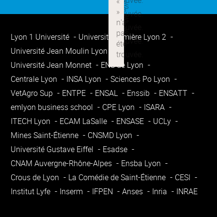
Lyon 1 Université
Université Lumière Lyon 2
Université Jean Moulin Lyon 3
Université Jean Monnet
ENS de Lyon
Centrale Lyon
INSA Lyon
Sciences Po Lyon
VetAgro Sup
ENTPE
ENSAL
Enssib
ENSATT
emlyon business school
CPE Lyon
ISARA
ITECH Lyon
ECAM LaSalle
ENSASE
UCLy
Mines Saint-Étienne
CNSMD Lyon
Université Gustave Eiffel
Esadse
CNAM Auvergne-Rhône-Alpes
Ensba Lyon
Crous de Lyon
La Comédie de Saint-Étienne
CESI
Institut Lyfe
Inserm
IFPEN
Anses
Inria
INRAE