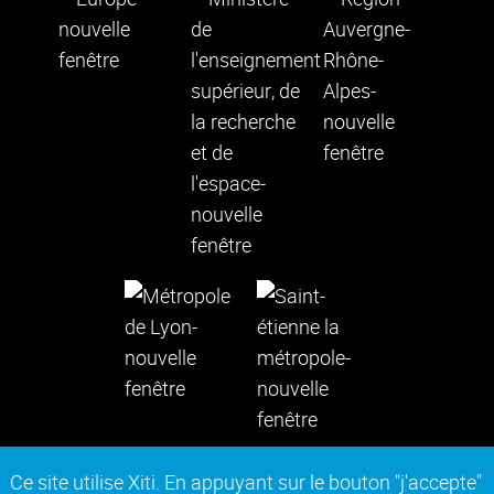
Ce site utilise Xiti. En appuyant sur le bouton "j'accepte"