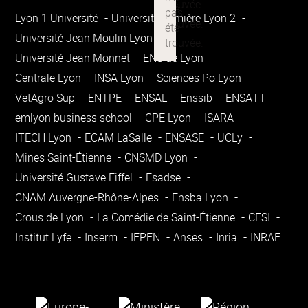
Lyon 1 Université
Université Lumière Lyon 2
Université Jean Moulin Lyon 3
Université Jean Monnet
ENS de Lyon
Centrale Lyon
INSA Lyon
Sciences Po Lyon
VetAgro Sup
ENTPE
ENSAL
Enssib
ENSATT
emlyon business school
CPE Lyon
ISARA
ITECH Lyon
ECAM LaSalle
ENSASE
UCLy
Mines Saint-Étienne
CNSMD Lyon
Université Gustave Eiffel
Esadse
CNAM Auvergne-Rhône-Alpes
Ensba Lyon
Crous de Lyon
La Comédie de Saint-Étienne
CESI
Institut Lyfe
Inserm
IFPEN
Anses
Inria
INRAE