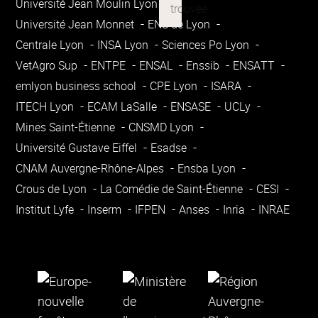
Université Jean Moulin Lyon 3
Université Jean Monnet
ENS de Lyon
Centrale Lyon
INSA Lyon
Sciences Po Lyon
VetAgro Sup
ENTPE
ENSAL
Enssib
ENSATT
emlyon business school
CPE Lyon
ISARA
ITECH Lyon
ECAM LaSalle
ENSASE
UCLy
Mines Saint-Étienne
CNSMD Lyon
Université Gustave Eiffel
Esadse
CNAM Auvergne-Rhône-Alpes
Ensba Lyon
Crous de Lyon
La Comédie de Saint-Étienne
CESI
Institut Lyfe
Inserm
IFPEN
Anses
Inria
INRAE